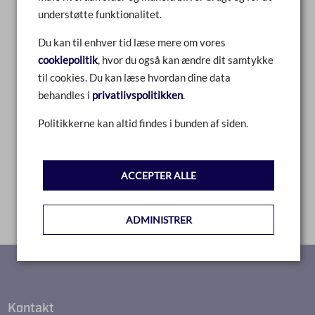
0
understøtte funktionalitet.
SAMMENLIGN
Du kan til enhver tid læse mere om vores
cookiepolitik
, hvor du også kan ændre dit samtykke
LÆS MERE
til cookies. Du kan læse hvordan dine data
behandles i
privatlivspolitikken
.
Politikkerne kan altid findes i bunden af siden.
1
ACCEPTER ALLE
ADMINISTRER
Kontakt