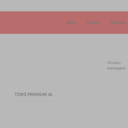
Både
Motorer
Bådtrailer
Vis kun
kampagne
TCW3 PREMIUM 4L