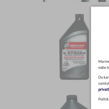
Marine
måle h
Du kan
samtyk
privat
Politik