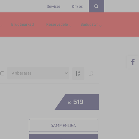
Services
Om os
Brugtmarked
Reservedele
Bådudstyr
519
Kr.
SAMMENLIGN