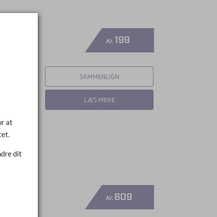
199
Kr.
SAMMENLIGN
LÆS MERE
r at
tet.
dre dit
609
Kr.