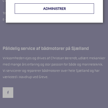
CVR-nr.: 36664649
ADMINISTRER
Telefon: 51244287
E-mail: christian.kbmm@gmail.com
Pålidelig service af bådmotorer på Sjælland
Virksomheden ejes og drives af Christian Berendt, udlært mekaniker
med mange års erfaring og stor passion for både og marineteknik.
Vi servicerer og reparerer bådmotorer over hele Sjælland og har
værksted i Havdrup ved Greve.