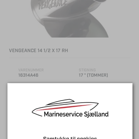
VENGEANCE 14 1/2 X 17 RH
VARENUMMER
STIGNING
16314A46
17 " (TOMMER)
DIAMETER
ANTAL BLADE
14.5 " (TOMMER)
3
MATERIALE
RUSTFRI
SAMMENLIGN