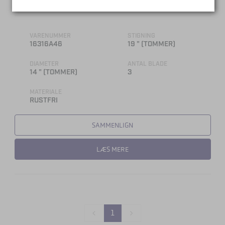
VENGEANCE 14 X 19 RH
VARENUMMER
STIGNING
16316A46
19 " (TOMMER)
DIAMETER
ANTAL BLADE
14 " (TOMMER)
3
MATERIALE
RUSTFRI
SAMMENLIGN
LÆS MERE
1