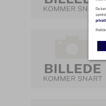
Du kan
samtyk
privat
Politik