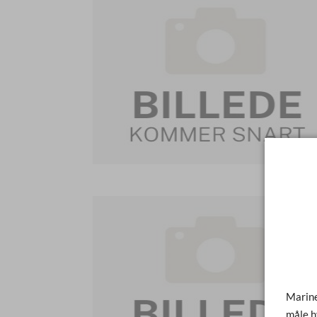
Marine
måle h