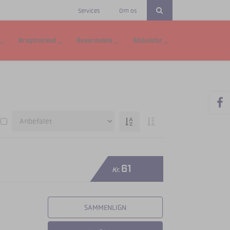
Services
Om os
Brugtmarked
Reservedele
Bådudstyr
61
Kr.
SAMMENLIGN