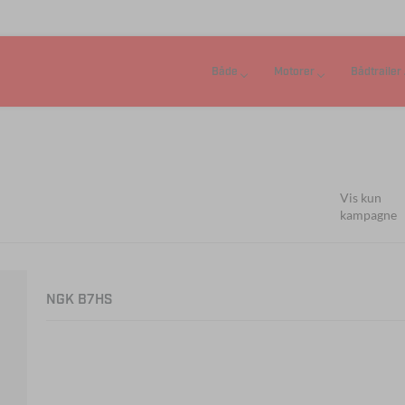
Både
Motorer
Bådtrailer
Vis kun
kampagne
NGK B7HS