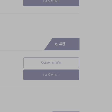
LÆS MERE
46
Kr.
SAMMENLIGN
LÆS MERE