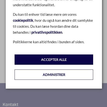
0
understøtte funktionalitet.
SAMMENLIGN
Du kan til enhver tid læse mere om vores
cookiepolitik
, hvor du også kan ændre dit samtykke
LÆS MERE
til cookies. Du kan læse hvordan dine data
behandles i
privatlivspolitikken
.
Politikkerne kan altid findes i bunden af siden.
1
ACCEPTER ALLE
ADMINISTRER
Kontakt