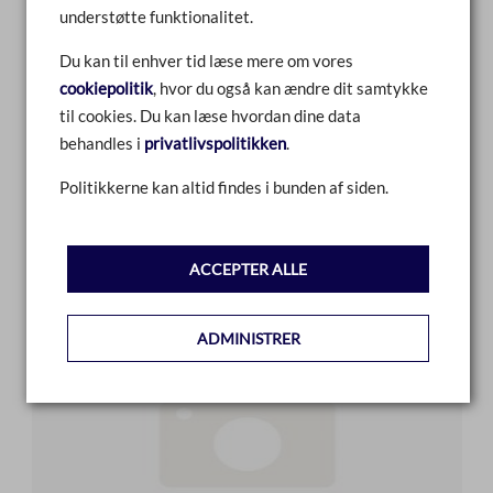
understøtte funktionalitet.
Du kan til enhver tid læse mere om vores
cookiepolitik
, hvor du også kan ændre dit samtykke
HÆTTE
til cookies. Du kan læse hvordan dine data
behandles i
privatlivspolitikken
.
Politikkerne kan altid findes i bunden af siden.
SAMMENLIGN
LÆS MERE
ACCEPTER ALLE
ADMINISTRER