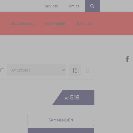
Services
Om os
Brugtmarked
Reservedele
Bådudstyr
519
Kr.
SAMMENLIGN