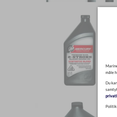
Marine
måle h
Du kan
samtyk
privat
Politik