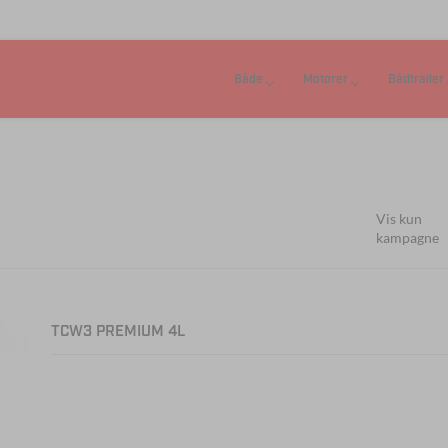
Både
Motorer
Bådtrailer
Vis kun
kampagne
TCW3 PREMIUM 4L