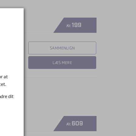
199
Kr.
SAMMENLIGN
LÆS MERE
r at
tet.
dre dit
609
Kr.