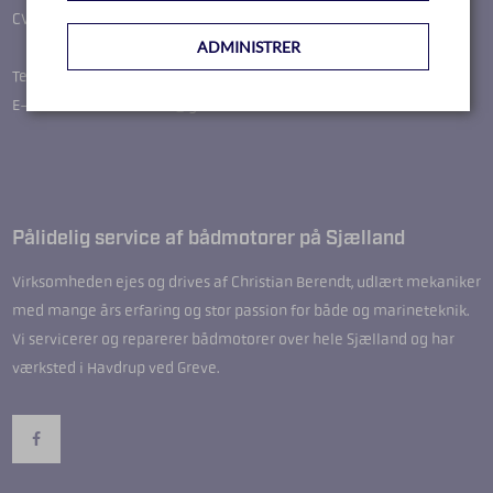
CVR-nr.: 36664649
ADMINISTRER
Telefon: 51244287
E-mail: christian.kbmm@gmail.com
Pålidelig service af bådmotorer på Sjælland
Virksomheden ejes og drives af Christian Berendt, udlært mekaniker
med mange års erfaring og stor passion for både og marineteknik.
Vi servicerer og reparerer bådmotorer over hele Sjælland og har
værksted i Havdrup ved Greve.