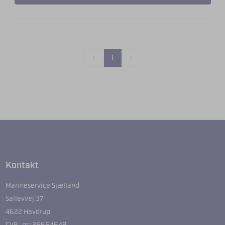
1
Kontakt
Marineservice Sjælland
Sallevvej 37
4622 Havdrup
CVR-nr.: 36664649