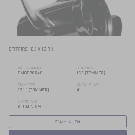
SPITFIRE 10.1 X 15 RH
VARENUMMER
STIGNING
8M8026640
15 " (TOMMER)
DIAMETER
ANTAL BLADE
10.1 " (TOMMER)
4
MATERIALE
ALUMINIUM
SAMMENLIGN