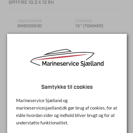
SPITFIRE 10.3 X 13 RH
VARENUMMER
STIGNING
8M8026630
13 " (TOMMER)
DIAMETER
ANTAL BLADE
10.3 " (TOMMER)
4
MATERIALE
ALUMINIUM
SAMMENLIGN
Samtykke til cookies
LÆS MERE
Marineservice Sjælland og
marineservicesjaelland.dk gør brug af cookies, for at
måle hvordan sider og indhold bliver brugt og for at
understøtte funktionalitet.