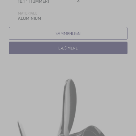
10.1 " (TOMMER)
4
MATERIALE
ALUMINIUM
SAMMENLIGN
LÆS MERE