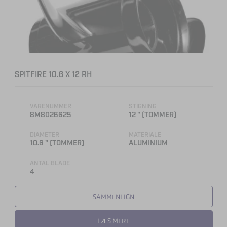
SPITFIRE 10.6 X 12 RH
VARENUMMER
STIGNING
8M8026625
12 " (TOMMER)
DIAMETER
MATERIALE
10.6 " (TOMMER)
ALUMINIUM
ANTAL BLADE
4
SAMMENLIGN
LÆS MERE