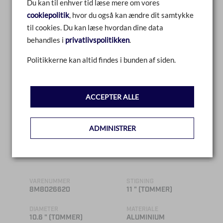
Du kan til enhver tid læse mere om vores
cookiepolitik
, hvor du også kan ændre dit samtykke
til cookies. Du kan læse hvordan dine data
behandles i
privatlivspolitikken
.
Politikkerne kan altid findes i bunden af siden.
ACCEPTER ALLE
ADMINISTRER
SPITFIRE 10.6 X 11 RH
VARENUMMER
STIGNING
8M8026620
11 " (TOMMER)
DIAMETER
MATERIALE
10.6 " (TOMMER)
ALUMINIUM