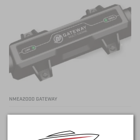
NMEA2000 GATEWAY
MODEL
MÆRKE
NMEA GATEWAY
MERCURY
SAMMENLIGN