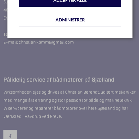
ACCEPTER ALLE
Sallevvej 37
4622 Havdrup
CVR-nr.: 36664649
ADMINISTRER
Telefon: 51244287
E-mail: christian.kbmm@gmail.com
Pålidelig service af bådmotorer på Sjælland
Virksomheden ejes og drives af Christian Berendt, udlært mekaniker
med mange års erfaring og stor passion for både og marineteknik.
Vi servicerer og reparerer bådmotorer over hele Sjælland og har
værksted i Havdrup ved Greve.