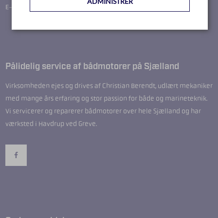
ADMINISTRER
E-mail: christian.kbmm@gmail.com
Pålidelig service af bådmotorer på Sjælland
Virksomheden ejes og drives af Christian Berendt, udlært mekaniker
med mange års erfaring og stor passion for både og marineteknik.
Vi servicerer og reparerer bådmotorer over hele Sjælland og har
værksted i Havdrup ved Greve.