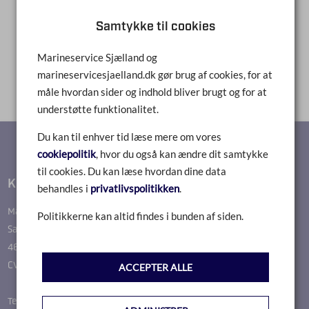
Samtykke til cookies
1
Marineservice Sjælland og
marineservicesjaelland.dk gør brug af cookies, for at
måle hvordan sider og indhold bliver brugt og for at
understøtte funktionalitet.
Du kan til enhver tid læse mere om vores
cookiepolitik
, hvor du også kan ændre dit samtykke
til cookies. Du kan læse hvordan dine data
Kontakt
behandles i
privatlivspolitikken
.
Marineservice Sjælland
Politikkerne kan altid findes i bunden af siden.
Sallevvej 37
4622 Havdrup
CVR-nr.: 36664649
ACCEPTER ALLE
Telefon: 51244287