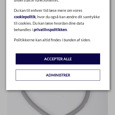
FABRIKAT
Du kan til enhver tid læse mere om vores
TALAMEX TOWING LINES
cookiepolitik
, hvor du også kan ændre dit samtykke
til cookies. Du kan læse hvordan dine data
SAMMENLIGN
behandles i
privatlivspolitikken
.
LÆS MERE
Politikkerne kan altid findes i bunden af siden.
ACCEPTER ALLE
ADMINISTRER