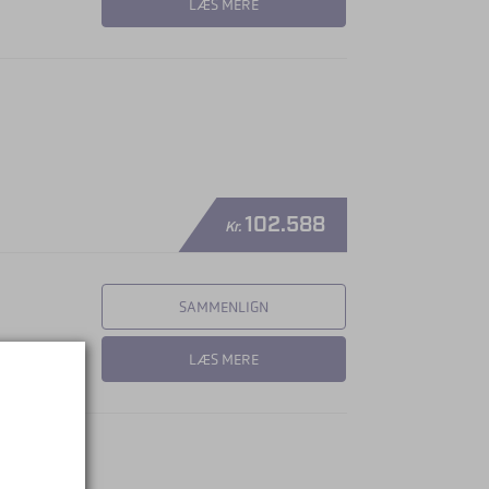
LÆS MERE
102.588
Kr.
SAMMENLIGN
LÆS MERE