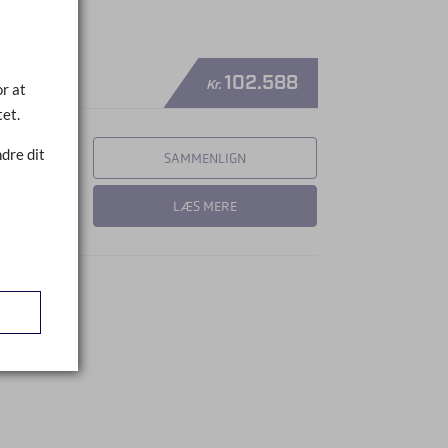
102.588
Kr.
r at
tet.
dre dit
SAMMENLIGN
LÆS MERE