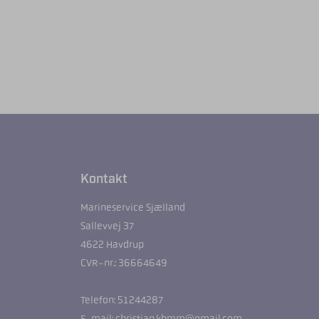
Kontakt
Marineservice Sjælland
Sallevvej 37
4622 Havdrup
CVR-nr.: 36664649
Telefon: 51244287
E-mail: christian.kbmm@gmail.com