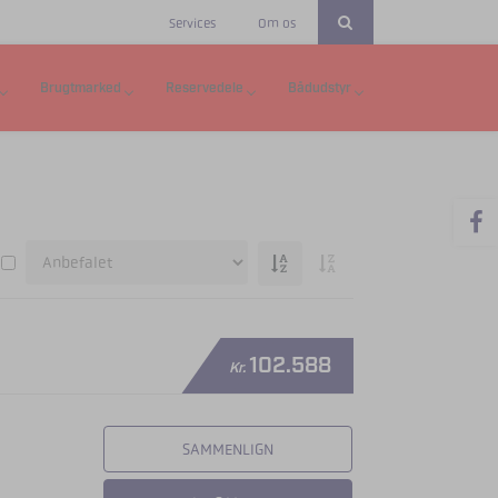
Services
Om os
Brugtmarked
Reservedele
Bådudstyr
102.588
Kr.
SAMMENLIGN