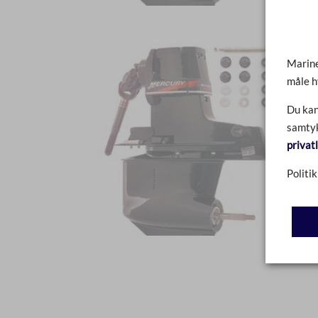
Marine
måle h
Du kan
samtyk
privat
Politik