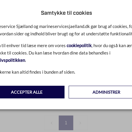
Samtykke til cookies
BRAVO I DREV 1.36
service Sjælland og marineservicesjaelland.dk gør brug af cookies, fo
vordan sider og indhold bliver brugt og for at understøtte funktionali
 til enhver tid læse mere om vores
cookiepolitik
, hvor du også kan æn
ke til cookies. Du kan læse hvordan dine data behandles i
livspolitikken
.
kerne kan altid findes i bunden af siden.
ACCEPTER ALLE
ADMINISTRER
1