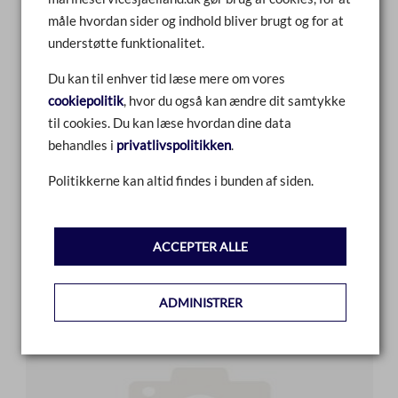
måle hvordan sider og indhold bliver brugt og for at
understøtte funktionalitet.
Du kan til enhver tid læse mere om vores
cookiepolitik
, hvor du også kan ændre dit samtykke
til cookies. Du kan læse hvordan dine data
behandles i
privatlivspolitikken
.
TÆNDKABLER V6
Politikkerne kan altid findes i bunden af siden.
SAMMENLIGN
ACCEPTER ALLE
LÆS MERE
ADMINISTRER