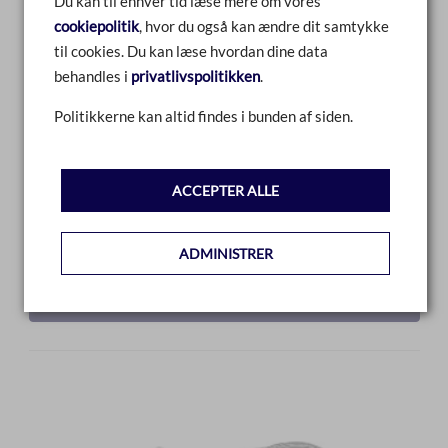
Du kan til enhver tid læse mere om vores
cookiepolitik
, hvor du også kan ændre dit samtykke
til cookies. Du kan læse hvordan dine data
behandles i
privatlivspolitikken
.
Politikkerne kan altid findes i bunden af siden.
BRÆNDSTOFSLANGESÆT 12 FOD
ACCEPTER ALLE
SAMMENLIGN
ADMINISTRER
LÆS MERE