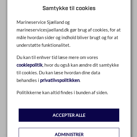
posuere. Cras pharetra nunc ut ipsum rutrum, eu posuere mi
Samtykke til cookies
sagittis. Fusce posuere ante non mi ultricies ultrices.
Pellentesque vel orci cursus, porttitor velit ut, hendrerit nisi.
Marineservice Sjælland og
Maecenas eu purus nec enim vehicula congue sit amet at
marineservicesjaelland.dk gør brug af cookies, for at
quam. Ut porttitor sapien eu sem vestibulum finibus. Aliquam
måle hvordan sider og indhold bliver brugt og for at
eu viverra lacus.
understøtte funktionalitet.
Du kan til enhver tid læse mere om vores
cookiepolitik
, hvor du også kan ændre dit samtykke
til cookies. Du kan læse hvordan dine data
behandles i
privatlivspolitikken
.
Politikkerne kan altid findes i bunden af siden.
ACCEPTER ALLE
ADMINISTRER