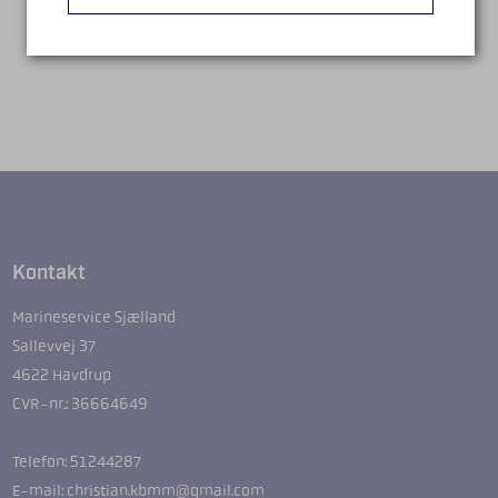
Kontakt
Marineservice Sjælland
Sallevvej 37
4622 Havdrup
CVR-nr.: 36664649
Telefon: 51244287
E-mail: christian.kbmm@gmail.com