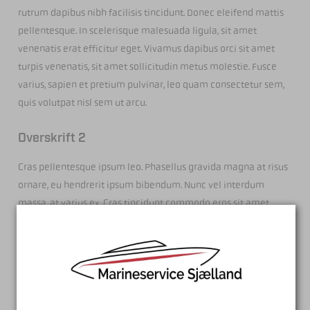
rutrum dapibus nibh facilisis tincidunt. Donec eleifend mattis
pellentesque. In scelerisque malesuada ligula, sit amet
venenatis erat efficitur eget. Vivamus dapibus orci sit amet
turpis venenatis, sit amet sollicitudin metus molestie. Fusce
varius, sapien et pretium pulvinar, leo quam consectetur sem,
quis volutpat nisl sem ut arcu.
Overskrift 2
Cras pellentesque ipsum leo. Phasellus gravida magna at risus
ornare, eu hendrerit ipsum bibendum. Nunc vel interdum
massa, at varius ex. Cras tincidunt commodo eros sit amet
porta. Vivamus quam ipsum, tincidunt nec arcu ac, blandit
sagittis nulla. Ut nec lacus rhoncus, sodales neque sit amet,
aliquet dolor. Integer sit amet vestibulum neque. Integer
aliquam est sed dignissim hendrerit. Donec lobortis odio at
ipsum luctus, at imperdiet enim varius. Ut cursus nec enim ac