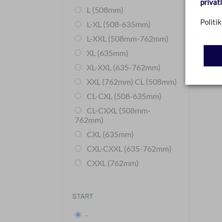
privat
L (508mm)
Politik
L-XL (508-635mm)
L-XXL (508mm-762mm)
XL (635mm)
XL-XXL (635-762mm)
XXL (762mm) CL (508mm)
CL-CXL (508-635mm)
CL-CXXL (508mm-
762mm)
CXL (635mm)
CXL-CXXL (635-762mm)
CXXL (762mm)
START
-