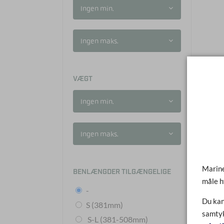
Ingen min.
Ingen maks.
VÆGT
Ingen min.
Ingen maks.
Marine
BENLÆNGDER TILGÆNGELIGE
måle h
-
Du kan
S (381mm)
samtyk
S-L (381-508mm)