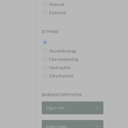
Manuel
Elektrisk
STYRING
-
Styrehåndtag
Fjernbetjening
Hydraulisk
Elhydraulisk
BRÆNDSTOFSYSTEM
Ingen min.
Ingen maks.