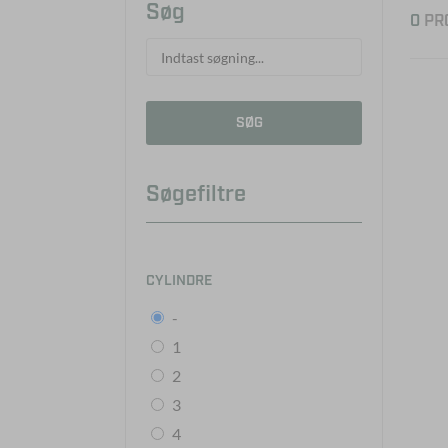
Søg
0
PR
SØG
Søgefiltre
CYLINDRE
-
1
2
3
4