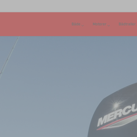
Både
Motorer
Bådtrailer