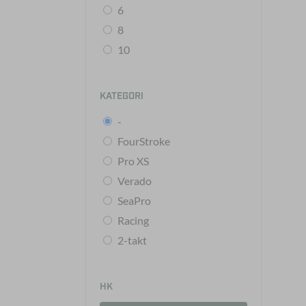
6
8
10
KATEGORI
-
FourStroke
Pro XS
Verado
SeaPro
Racing
2-takt
HK